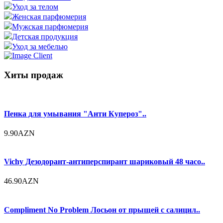
Уход за телом
Женская парфюмерия
Мужская парфюмерия
Детская продукция
Уход за мебелью
Хиты продаж
Пенка для умывания "Анти Купероз"..
9.90AZN
Vichy Дезодорант-антиперспирант шариковый 48 часо..
46.90AZN
Compliment No Problem Лосьон от прыщей с салицил..