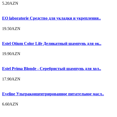
5.20AZN
EO laboratorie Средство для укладки и укрепления..
19.50AZN
Estel Otium Color Life Деликатный шампунь для ок..
19.90AZN
Estel Prima Blonde - Серебристый шампунь для хол..
17.90AZN
Eveline Ультраконцентрированное питательное масл..
6.60AZN