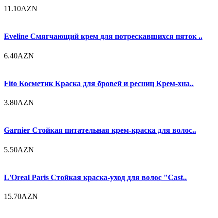
11.10AZN
Eveline Смягчающий крем для потрескавшихся пяток ..
6.40AZN
Fito Косметик Краска для бровей и ресниц Крем-хна..
3.80AZN
Garnier Стойкая питательная крем-краска для волос..
5.50AZN
L'Oreal Paris Стойкая краска-уход для волос "Cast..
15.70AZN