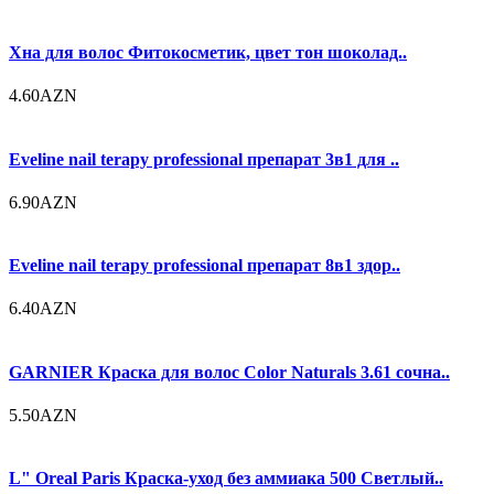
Хна для волос Фитокосметик, цвет тон шоколад..
4.60AZN
Eveline nail terapy professional препарат 3в1 для ..
6.90AZN
Eveline nail terapy professional препарат 8в1 здор..
6.40AZN
GARNIER Краска для волос Color Naturals 3.61 сочна..
5.50AZN
L" Oreal Paris Краска-уход без аммиака 500 Светлый..