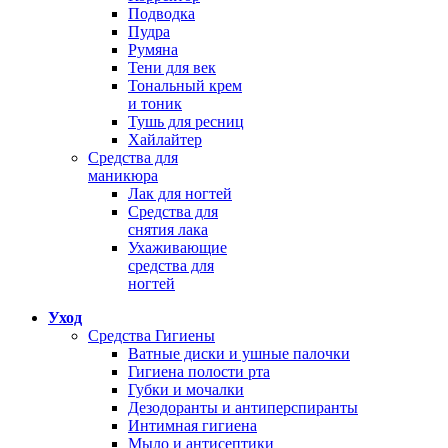
Подводка
Пудра
Румяна
Тени для век
Тональный крем
и тоник
Тушь для ресниц
Хайлайтер
Средства для
маникюра
Лак для ногтей
Средства для
снятия лака
Ухаживающие
средства для
ногтей
Уход
Средства Гигиены
Ватные диски и ушные палочки
Гигиена полости рта
Губки и мочалки
Дезодоранты и антиперспиранты
Интимная гигиена
Мыло и антисептики