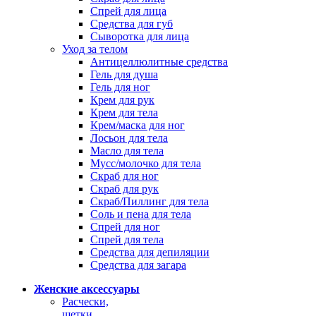
Спрей для лица
Средства для губ
Сыворотка для лица
Уход за телом
Антицеллюлитные средства
Гель для душа
Гель для ног
Крем для рук
Крем для тела
Крем/маска для ног
Лосьон для тела
Масло для тела
Мусс/молочко для тела
Скраб для ног
Скраб для рук
Скраб/Пиллинг для тела
Соль и пена для тела
Спрей для ног
Спрей для тела
Средства для депиляции
Средства для загара
Женские аксессуары
Расчески,
щетки,