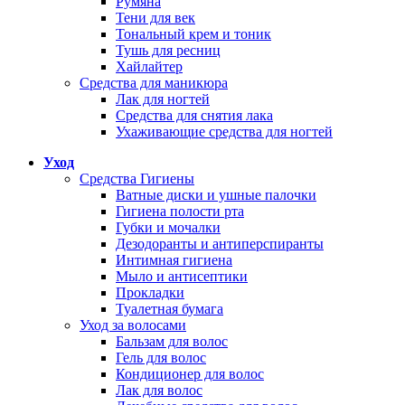
Румяна
Тени для век
Тональный крем и тоник
Тушь для ресниц
Хайлайтер
Средства для маникюра
Лак для ногтей
Средства для снятия лака
Ухаживающие средства для ногтей
Уход
Средства Гигиены
Ватные диски и ушные палочки
Гигиена полости рта
Губки и мочалки
Дезодоранты и антиперспиранты
Интимная гигиена
Мыло и антисептики
Прокладки
Туалетная бумага
Уход за волосами
Бальзам для волос
Гель для волос
Кондиционер для волос
Лак для волос