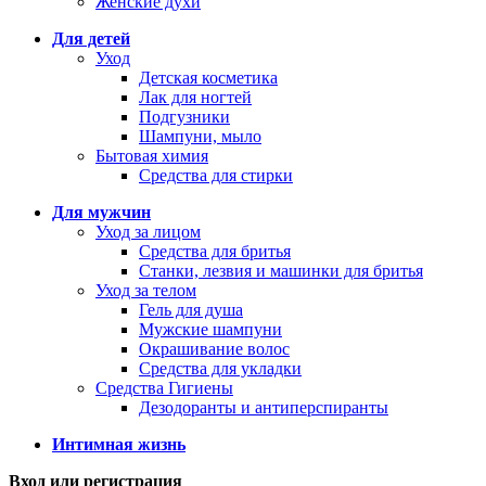
Женские духи
Для детей
Уход
Детская косметика
Лак для ногтей
Подгузники
Шампуни, мыло
Бытовая химия
Средства для стирки
Для мужчин
Уход за лицом
Средства для бритья
Станки, лезвия и машинки для бритья
Уход за телом
Гель для душа
Мужские шампуни
Окрашивание волос
Средства для укладки
Средства Гигиены
Дезодоранты и антиперспиранты
Интимная жизнь
Вход или регистрация