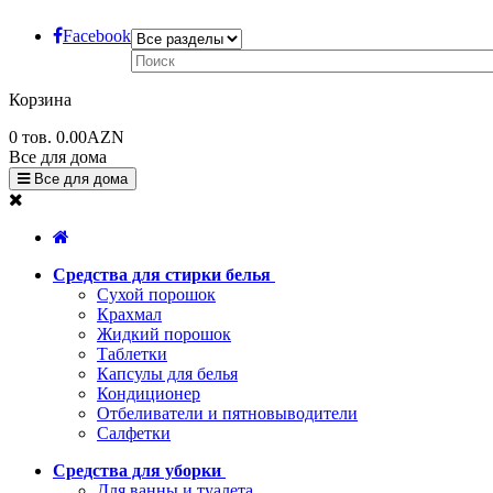
Facebook
Корзина
0
тов.
0.00AZN
Все для дома
Все для дома
Средства для стирки белья
Сухой порошок
Крахмал
Жидкий порошок
Таблетки
Капсулы для белья
Кондиционер
Отбеливатели и пятновыводители
Салфетки
Средства для уборки
Для ванны и туалета