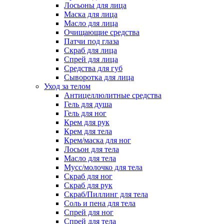
Лосьоны для лица
Маска для лица
Масло для лица
Очищающие средства
Патчи под глаза
Скраб для лица
Спрей для лица
Средства для губ
Сыворотка для лица
Уход за телом
Антицеллюлитные средства
Гель для душа
Гель для ног
Крем для рук
Крем для тела
Крем/маска для ног
Лосьон для тела
Масло для тела
Мусс/молочко для тела
Скраб для ног
Скраб для рук
Скраб/Пиллинг для тела
Соль и пена для тела
Спрей для ног
Спрей для тела