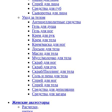
Спрей для лица
Средства для губ
Сыворотка для лица
Уход за телом
Антицеллюлитные средства
Гель для душа
Гель для ног
Крем для рук
Крем для тела
Крем/маска для ног
Лосьон для тела
Масло для тела
Мусс/молочко для тела
Скраб для ног
Скраб для рук
Скраб/Пиллинг для тела
Соль и пена для тела
Спрей для ног
Спрей для тела
Средства для депиляции
Средства для загара
Женские аксессуары
Расчески,
щетки,