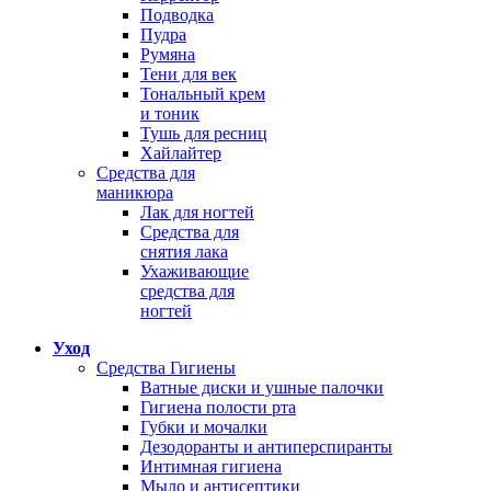
Подводка
Пудра
Румяна
Тени для век
Тональный крем
и тоник
Тушь для ресниц
Хайлайтер
Средства для
маникюра
Лак для ногтей
Средства для
снятия лака
Ухаживающие
средства для
ногтей
Уход
Средства Гигиены
Ватные диски и ушные палочки
Гигиена полости рта
Губки и мочалки
Дезодоранты и антиперспиранты
Интимная гигиена
Мыло и антисептики