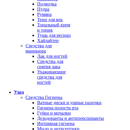
Подводка
Пудра
Румяна
Тени для век
Тональный крем
и тоник
Тушь для ресниц
Хайлайтер
Средства для
маникюра
Лак для ногтей
Средства для
снятия лака
Ухаживающие
средства для
ногтей
Уход
Средства Гигиены
Ватные диски и ушные палочки
Гигиена полости рта
Губки и мочалки
Дезодоранты и антиперспиранты
Интимная гигиена
Мыло и антисептики