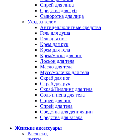
Спрей для лица
Средства для губ
Сыворотка для лица
Уход за телом
Антицеллюлитные средства
Гель для душа
Гель для ног
Крем для рук
Крем для тела
Крем/маска для ног
Лосьон для тела
Масло для тела
Мусс/молочко для тела
Скраб для ног
Скраб для рук
Скраб/Пиллинг для тела
Соль и пена для тела
Спрей для ног
Спрей для тела
Средства для депиляции
Средства для загара
Женские аксессуары
Расчески,
щетки,