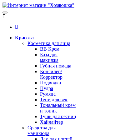
Красота
Косметика для лица
BB Крем
База для
макияжа
Губная помада
Консилер/
Корректор
Подводка
Пудра
Румяна
Тени для век
Тональный крем
и тоник
Тушь для ресниц
Хайлайтер
Средства для
маникюра
Лак для ногтей