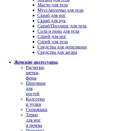
Масло для тела
Мусс/молочко для тела
Скраб для ног
Скраб для рук
Скраб/Пиллинг для тела
Соль и пена для тела
Спрей для ног
Спрей для тела
Средства для депиляции
Средства для загара
Женские аксессуары
Расчески,
щетки,
фены
Щипчики
для
ногтей
Колготки
и чулки
Спонжики
Терки
для ног
и пемзы
Пинцеты