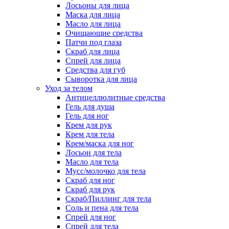
Лосьоны для лица
Маска для лица
Масло для лица
Очищающие средства
Патчи под глаза
Скраб для лица
Спрей для лица
Средства для губ
Сыворотка для лица
Уход за телом
Антицеллюлитные средства
Гель для душа
Гель для ног
Крем для рук
Крем для тела
Крем/маска для ног
Лосьон для тела
Масло для тела
Мусс/молочко для тела
Скраб для ног
Скраб для рук
Скраб/Пиллинг для тела
Соль и пена для тела
Спрей для ног
Спрей для тела