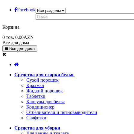
Facebook
Корзина
0
тов.
0.00AZN
Все для дома
Все для дома
Средства для стирки белья
Сухой порошок
Крахмал
Жидкий порошок
Таблетки
Капсулы для белья
Кондиционер
Отбеливатели и пятновыводители
Салфетки
Средства для уборки
Для ванны и туалета