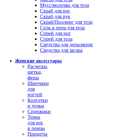
Мусс/молочко для тела
Скраб для ног
Скраб для рук
Скраб/Пиллинг для тела
Соль и пена для тела
Спрей для ног
Спрей для тела
Средства для депиляции
Средства для загара
Женские аксессуары
Расчески,
щетки,
фены
Щипчики
для
ногтей
Колготки
и чулки
Спонжики
Терки
для ног
и пемзы
Пинцеты