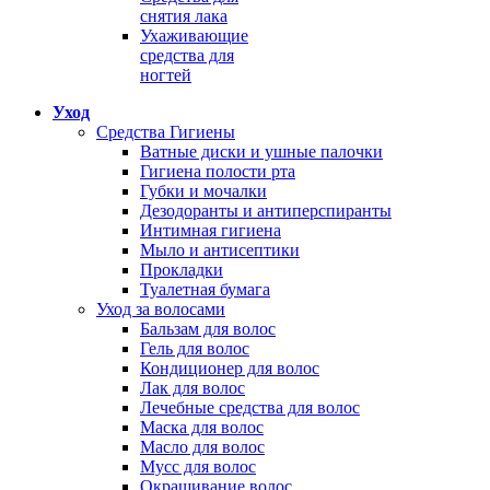
снятия лака
Ухаживающие
средства для
ногтей
Уход
Средства Гигиены
Ватные диски и ушные палочки
Гигиена полости рта
Губки и мочалки
Дезодоранты и антиперспиранты
Интимная гигиена
Мыло и антисептики
Прокладки
Туалетная бумага
Уход за волосами
Бальзам для волос
Гель для волос
Кондиционер для волос
Лак для волос
Лечебные средства для волос
Маска для волос
Масло для волос
Мусс для волос
Окрашивание волос