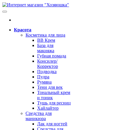
Красота
Косметика для лица
BB Крем
База для
макияжа
Губная помада
Консилер/
Корректор
Подводка
Пудра
Румяна
Тени для век
Тональный крем
и тоник
Тушь для ресниц
Хайлайтер
Средства для
маникюра
Лак для ногтей
Средства для