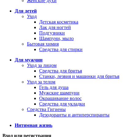
Женские духи
Для детей
Уход
Детская косметика
Лак для ногтей
Подгузники
Шампуни, мыло
Бытовая химия
Средства для стирки
Для мужчин
Уход за лицом
Средства для бритья
Станки, лезвия и машинки для бритья
Уход за телом
Гель для душа
Мужские шампуни
Окрашивание волос
Средства для укладки
Средства Гигиены
Дезодоранты и антиперспиранты
Интимная жизнь
Вход или регистрация