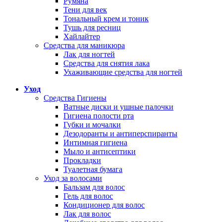
Румяна
Тени для век
Тональный крем и тоник
Тушь для ресниц
Хайлайтер
Средства для маникюра
Лак для ногтей
Средства для снятия лака
Ухаживающие средства для ногтей
Уход
Средства Гигиены
Ватные диски и ушные палочки
Гигиена полости рта
Губки и мочалки
Дезодоранты и антиперспиранты
Интимная гигиена
Мыло и антисептики
Прокладки
Туалетная бумага
Уход за волосами
Бальзам для волос
Гель для волос
Кондиционер для волос
Лак для волос