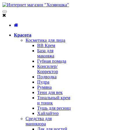
Красота
Косметика для лица
BB Крем
База для
макияжа
Губная помада
Консилер/
Корректор
Подводка
Пудра
Румяна
Тени для век
Тональный крем
и тоник
Тушь для ресниц
Хайлайтер
Средства для
маникюра
Лак для ногтей