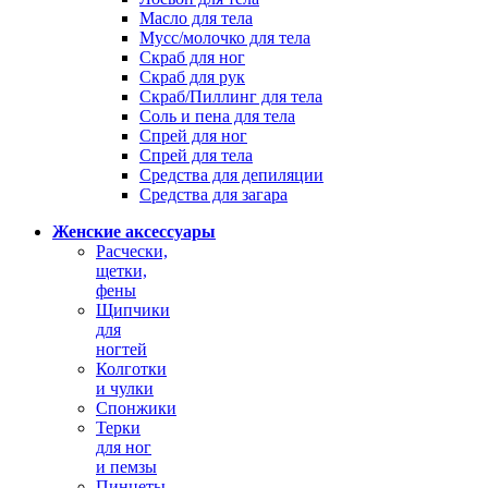
Масло для тела
Мусс/молочко для тела
Скраб для ног
Скраб для рук
Скраб/Пиллинг для тела
Соль и пена для тела
Спрей для ног
Спрей для тела
Средства для депиляции
Средства для загара
Женские аксессуары
Расчески,
щетки,
фены
Щипчики
для
ногтей
Колготки
и чулки
Спонжики
Терки
для ног
и пемзы
Пинцеты