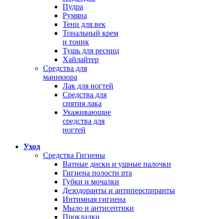
Пудра
Румяна
Тени для век
Тональный крем
и тоник
Тушь для ресниц
Хайлайтер
Средства для
маникюра
Лак для ногтей
Средства для
снятия лака
Ухаживающие
средства для
ногтей
Уход
Средства Гигиены
Ватные диски и ушные палочки
Гигиена полости рта
Губки и мочалки
Дезодоранты и антиперспиранты
Интимная гигиена
Мыло и антисептики
Прокладки