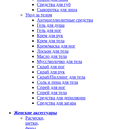
Средства для губ
Сыворотка для лица
Уход за телом
Антицеллюлитные средства
Гель для душа
Гель для ног
Крем для рук
Крем для тела
Крем/маска для ног
Лосьон для тела
Масло для тела
Мусс/молочко для тела
Скраб для ног
Скраб для рук
Скраб/Пиллинг для тела
Соль и пена для тела
Спрей для ног
Спрей для тела
Средства для депиляции
Средства для загара
Женские аксессуары
Расчески,
щетки,
фены