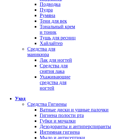
Подводка
Пудра
Румяна
Тени для век
Тональный крем
и тоник
Тушь для ресниц
Хайлайтер
Средства для
маникюра
Лак для ногтей
Средства для
снятия лака
Ухаживающие
средства для
ногтей
Уход
Средства Гигиены
Ватные диски и ушные палочки
Гигиена полости рта
Губки и мочалки
Дезодоранты и антиперспиранты
Интимная гигиена
Мыло и антисептики