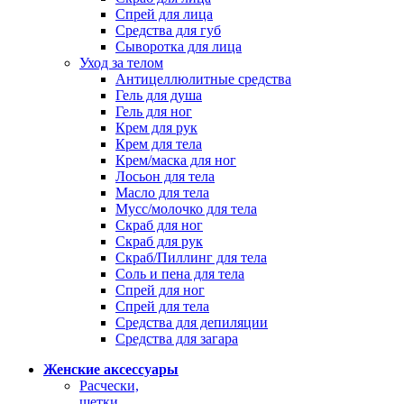
Спрей для лица
Средства для губ
Сыворотка для лица
Уход за телом
Антицеллюлитные средства
Гель для душа
Гель для ног
Крем для рук
Крем для тела
Крем/маска для ног
Лосьон для тела
Масло для тела
Мусс/молочко для тела
Скраб для ног
Скраб для рук
Скраб/Пиллинг для тела
Соль и пена для тела
Спрей для ног
Спрей для тела
Средства для депиляции
Средства для загара
Женские аксессуары
Расчески,
щетки,