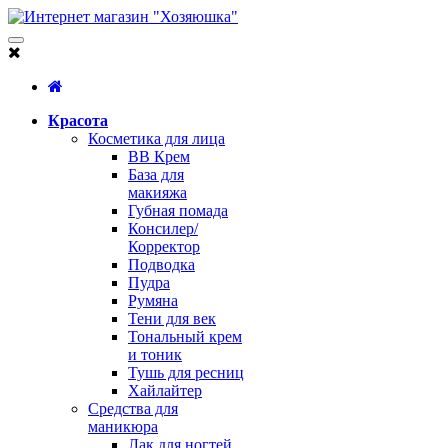
Красота
Косметика для лица
BB Крем
База для
макияжа
Губная помада
Консилер/
Корректор
Подводка
Пудра
Румяна
Тени для век
Тональный крем
и тоник
Тушь для ресниц
Хайлайтер
Средства для
маникюра
Лак для ногтей