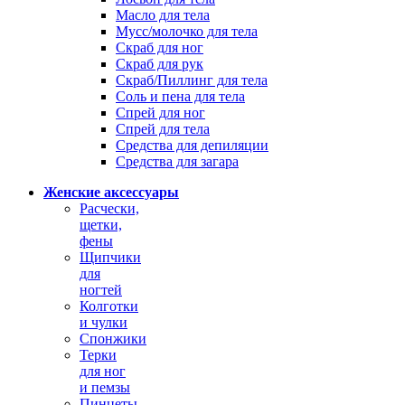
Масло для тела
Мусс/молочко для тела
Скраб для ног
Скраб для рук
Скраб/Пиллинг для тела
Соль и пена для тела
Спрей для ног
Спрей для тела
Средства для депиляции
Средства для загара
Женские аксессуары
Расчески,
щетки,
фены
Щипчики
для
ногтей
Колготки
и чулки
Спонжики
Терки
для ног
и пемзы
Пинцеты