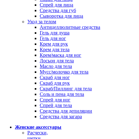
Спрей для лица
Средства для губ
Сыворотка для лица
Уход за телом
Антицеллюлитные средства
Гель для душа
Гель для ног
Крем для рук
Крем для тела
Крем/маска для ног
Лосьон для тела
Масло для тела
Мусс/молочко для тела
Скраб для ног
Скраб для рук
Скраб/Пиллинг для тела
Соль и пена для тела
Спрей для ног
Спрей для тела
Средства для депиляции
Средства для загара
Женские аксессуары
Расчески,
щетки,