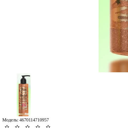
Модель:
4670114710957