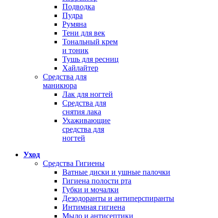
Подводка
Пудра
Румяна
Тени для век
Тональный крем
и тоник
Тушь для ресниц
Хайлайтер
Средства для
маникюра
Лак для ногтей
Средства для
снятия лака
Ухаживающие
средства для
ногтей
Уход
Средства Гигиены
Ватные диски и ушные палочки
Гигиена полости рта
Губки и мочалки
Дезодоранты и антиперспиранты
Интимная гигиена
Мыло и антисептики