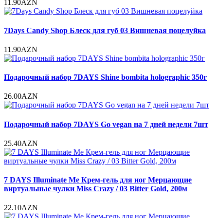
11.90AZN
7Days Candy Shop Блеск для губ 03 Вишневая поцелуйка
11.90AZN
Подарочный набор 7DAYS Shine bombita holographic 350г
26.00AZN
Подарочный набор 7DAYS Go vegan на 7 дней недели 7шт
25.40AZN
7 DAYS Illuminate Me Крем-гель для ног Мерцающие
виртуальные чулки Miss Crazy / 03 Bitter Gold, 200м
22.10AZN