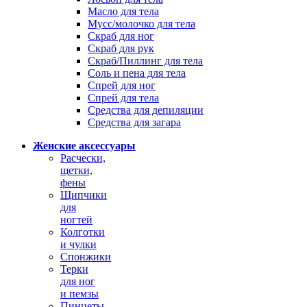
Масло для тела
Мусс/молочко для тела
Скраб для ног
Скраб для рук
Скраб/Пиллинг для тела
Соль и пена для тела
Спрей для ног
Спрей для тела
Средства для депиляции
Средства для загара
Женские аксессуары
Расчески,
щетки,
фены
Щипчики
для
ногтей
Колготки
и чулки
Спонжики
Терки
для ног
и пемзы
Пинцеты