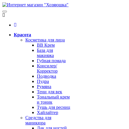
Красота
Косметика для лица
BB Крем
База для
макияжа
Губная помада
Консилер/
Корректор
Подводка
Пудра
Румяна
Тени для век
Тональный крем
и тоник
Тушь для ресниц
Хайлайтер
Средства для
маникюра
Лак для ногтей