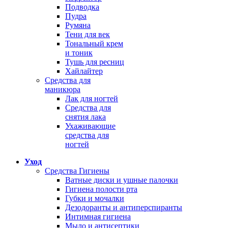
Подводка
Пудра
Румяна
Тени для век
Тональный крем
и тоник
Тушь для ресниц
Хайлайтер
Средства для
маникюра
Лак для ногтей
Средства для
снятия лака
Ухаживающие
средства для
ногтей
Уход
Средства Гигиены
Ватные диски и ушные палочки
Гигиена полости рта
Губки и мочалки
Дезодоранты и антиперспиранты
Интимная гигиена
Мыло и антисептики