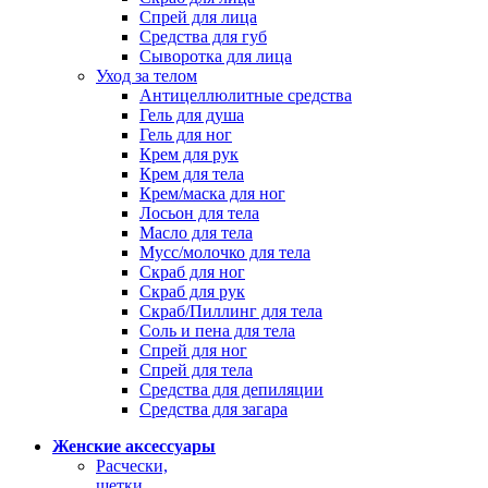
Спрей для лица
Средства для губ
Сыворотка для лица
Уход за телом
Антицеллюлитные средства
Гель для душа
Гель для ног
Крем для рук
Крем для тела
Крем/маска для ног
Лосьон для тела
Масло для тела
Мусс/молочко для тела
Скраб для ног
Скраб для рук
Скраб/Пиллинг для тела
Соль и пена для тела
Спрей для ног
Спрей для тела
Средства для депиляции
Средства для загара
Женские аксессуары
Расчески,
щетки,