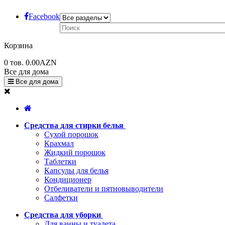
Facebook
Корзина
0
тов.
0.00AZN
Все для дома
Все для дома
Средства для стирки белья
Сухой порошок
Крахмал
Жидкий порошок
Таблетки
Капсулы для белья
Кондиционер
Отбеливатели и пятновыводители
Салфетки
Средства для уборки
Для ванны и туалета