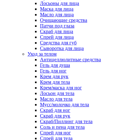
Лосьоны для лица
Маска для лица
Масло для лица
Очищающие средства
Патчи под глаза
Скраб для лица
Спрей для лица
Средства для губ
Сыворотка для лица
Уход за телом
Антицеллюлитные средства
Гель для душа
Гель для ног
Крем для рук
Крем для тела
Крем/маска для ног
Лосьон для тела
Масло для тела
Мусс/молочко для тела
Скраб для ног
Скраб для рук
Скраб/Пиллинг для тела
Соль и пена для тела
Спрей для ног
Спрей для тела