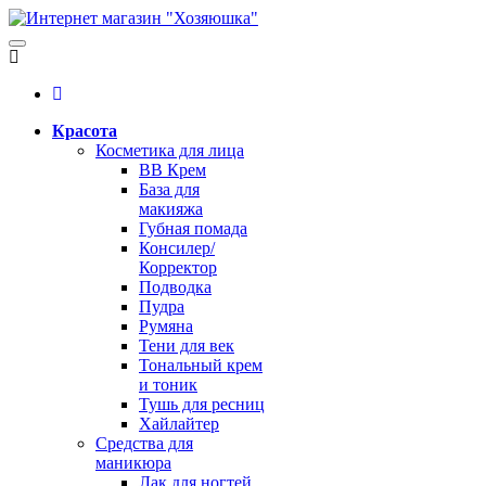
Красота
Косметика для лица
BB Крем
База для
макияжа
Губная помада
Консилер/
Корректор
Подводка
Пудра
Румяна
Тени для век
Тональный крем
и тоник
Тушь для ресниц
Хайлайтер
Средства для
маникюра
Лак для ногтей