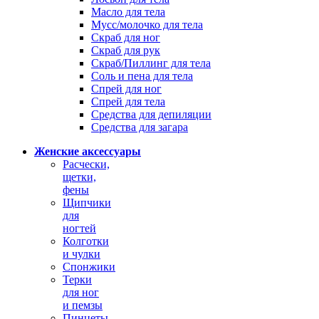
Масло для тела
Мусс/молочко для тела
Скраб для ног
Скраб для рук
Скраб/Пиллинг для тела
Соль и пена для тела
Спрей для ног
Спрей для тела
Средства для депиляции
Средства для загара
Женские аксессуары
Расчески,
щетки,
фены
Щипчики
для
ногтей
Колготки
и чулки
Спонжики
Терки
для ног
и пемзы
Пинцеты