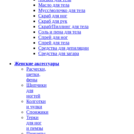
Масло для тела
Мусс/молочко для тела
Скраб для ног
Скраб для рук
Скраб/Пиллинг для тела
Соль и пена для тела
Спрей для ног
Спрей для тела
Средства для депиляции
Средства для загара
Женские аксессуары
Расчески,
щетки,
фены
Щипчики
для
ногтей
Колготки
и чулки
Спонжики
Терки
для ног
и пемзы
Пинцеты