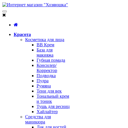
Красота
Косметика для лица
BB Крем
База для
макияжа
Губная помада
Консилер/
Корректор
Подводка
Пудра
Румяна
Тени для век
Тональный крем
и тоник
Тушь для ресниц
Хайлайтер
Средства для
маникюра
Лак для ногтей