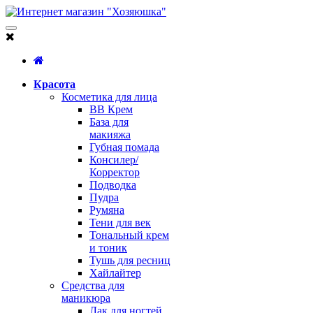
Красота
Косметика для лица
BB Крем
База для
макияжа
Губная помада
Консилер/
Корректор
Подводка
Пудра
Румяна
Тени для век
Тональный крем
и тоник
Тушь для ресниц
Хайлайтер
Средства для
маникюра
Лак для ногтей