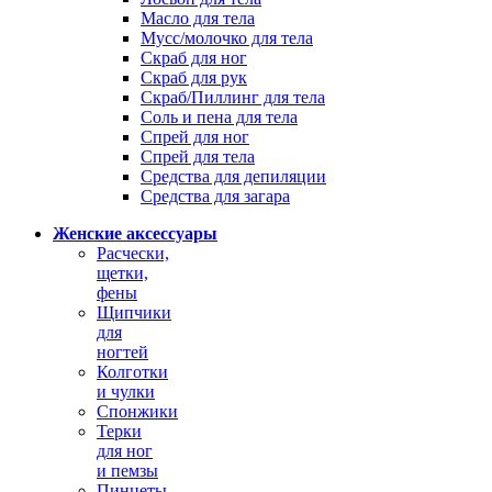
Масло для тела
Мусс/молочко для тела
Скраб для ног
Скраб для рук
Скраб/Пиллинг для тела
Соль и пена для тела
Спрей для ног
Спрей для тела
Средства для депиляции
Средства для загара
Женские аксессуары
Расчески,
щетки,
фены
Щипчики
для
ногтей
Колготки
и чулки
Спонжики
Терки
для ног
и пемзы
Пинцеты