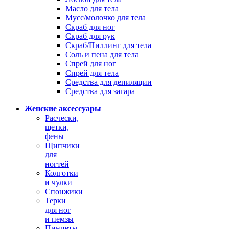
Масло для тела
Мусс/молочко для тела
Скраб для ног
Скраб для рук
Скраб/Пиллинг для тела
Соль и пена для тела
Спрей для ног
Спрей для тела
Средства для депиляции
Средства для загара
Женские аксессуары
Расчески,
щетки,
фены
Щипчики
для
ногтей
Колготки
и чулки
Спонжики
Терки
для ног
и пемзы
Пинцеты