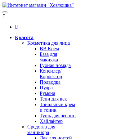
Красота
Косметика для лица
BB Крем
База для
макияжа
Губная помада
Консилер/
Корректор
Подводка
Пудра
Румяна
Тени для век
Тональный крем
и тоник
Тушь для ресниц
Хайлайтер
Средства для
маникюра
Лак для ногтей