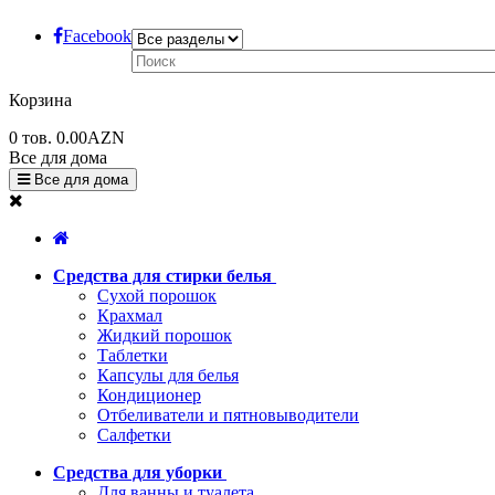
Facebook
Корзина
0
тов.
0.00AZN
Все для дома
Все для дома
Средства для стирки белья
Сухой порошок
Крахмал
Жидкий порошок
Таблетки
Капсулы для белья
Кондиционер
Отбеливатели и пятновыводители
Салфетки
Средства для уборки
Для ванны и туалета