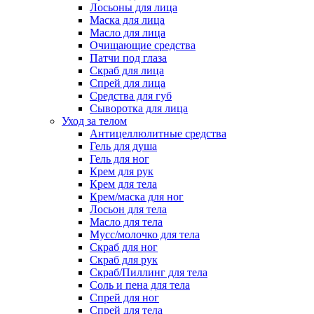
Лосьоны для лица
Маска для лица
Масло для лица
Очищающие средства
Патчи под глаза
Скраб для лица
Спрей для лица
Средства для губ
Сыворотка для лица
Уход за телом
Антицеллюлитные средства
Гель для душа
Гель для ног
Крем для рук
Крем для тела
Крем/маска для ног
Лосьон для тела
Масло для тела
Мусс/молочко для тела
Скраб для ног
Скраб для рук
Скраб/Пиллинг для тела
Соль и пена для тела
Спрей для ног
Спрей для тела