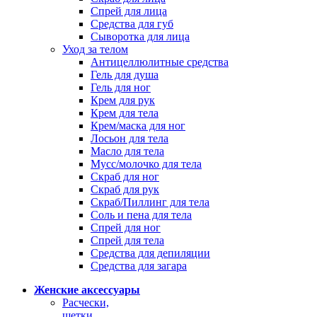
Спрей для лица
Средства для губ
Сыворотка для лица
Уход за телом
Антицеллюлитные средства
Гель для душа
Гель для ног
Крем для рук
Крем для тела
Крем/маска для ног
Лосьон для тела
Масло для тела
Мусс/молочко для тела
Скраб для ног
Скраб для рук
Скраб/Пиллинг для тела
Соль и пена для тела
Спрей для ног
Спрей для тела
Средства для депиляции
Средства для загара
Женские аксессуары
Расчески,
щетки,