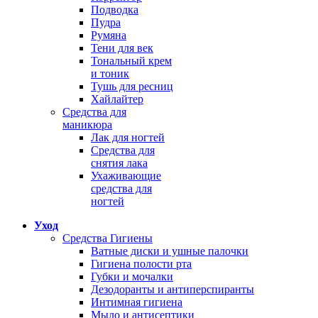
Подводка
Пудра
Румяна
Тени для век
Тональный крем
и тоник
Тушь для ресниц
Хайлайтер
Средства для
маникюра
Лак для ногтей
Средства для
снятия лака
Ухаживающие
средства для
ногтей
Уход
Средства Гигиены
Ватные диски и ушные палочки
Гигиена полости рта
Губки и мочалки
Дезодоранты и антиперспиранты
Интимная гигиена
Мыло и антисептики