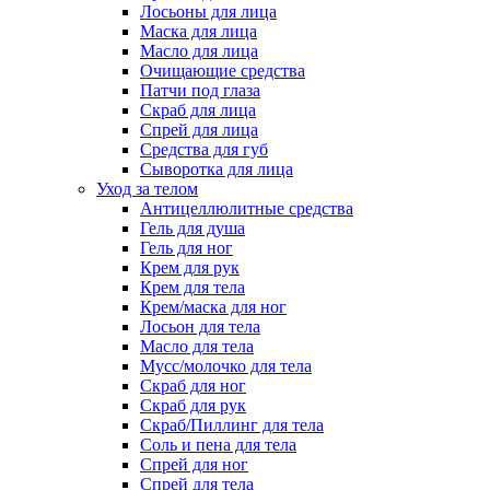
Лосьоны для лица
Маска для лица
Масло для лица
Очищающие средства
Патчи под глаза
Скраб для лица
Спрей для лица
Средства для губ
Сыворотка для лица
Уход за телом
Антицеллюлитные средства
Гель для душа
Гель для ног
Крем для рук
Крем для тела
Крем/маска для ног
Лосьон для тела
Масло для тела
Мусс/молочко для тела
Скраб для ног
Скраб для рук
Скраб/Пиллинг для тела
Соль и пена для тела
Спрей для ног
Спрей для тела