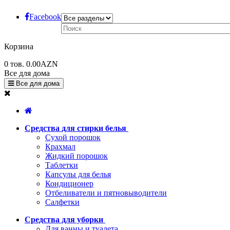
Facebook
Корзина
0
тов.
0.00AZN
Все для дома
Все для дома
Средства для стирки белья
Сухой порошок
Крахмал
Жидкий порошок
Таблетки
Капсулы для белья
Кондиционер
Отбеливатели и пятновыводители
Салфетки
Средства для уборки
Для ванны и туалета