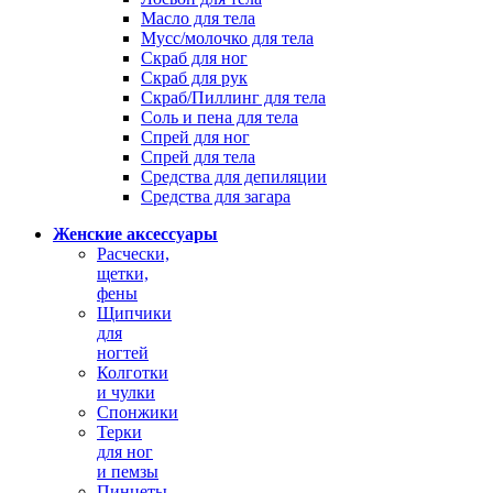
Масло для тела
Мусс/молочко для тела
Скраб для ног
Скраб для рук
Скраб/Пиллинг для тела
Соль и пена для тела
Спрей для ног
Спрей для тела
Средства для депиляции
Средства для загара
Женские аксессуары
Расчески,
щетки,
фены
Щипчики
для
ногтей
Колготки
и чулки
Спонжики
Терки
для ног
и пемзы
Пинцеты