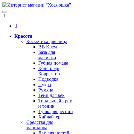
Красота
Косметика для лица
BB Крем
База для
макияжа
Губная помада
Консилер/
Корректор
Подводка
Пудра
Румяна
Тени для век
Тональный крем
и тоник
Тушь для ресниц
Хайлайтер
Средства для
маникюра
Лак для ногтей