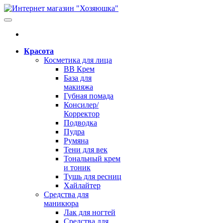
Красота
Косметика для лица
BB Крем
База для
макияжа
Губная помада
Консилер/
Корректор
Подводка
Пудра
Румяна
Тени для век
Тональный крем
и тоник
Тушь для ресниц
Хайлайтер
Средства для
маникюра
Лак для ногтей
Средства для