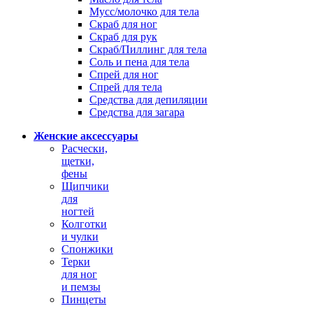
Мусс/молочко для тела
Скраб для ног
Скраб для рук
Скраб/Пиллинг для тела
Соль и пена для тела
Спрей для ног
Спрей для тела
Средства для депиляции
Средства для загара
Женские аксессуары
Расчески,
щетки,
фены
Щипчики
для
ногтей
Колготки
и чулки
Спонжики
Терки
для ног
и пемзы
Пинцеты