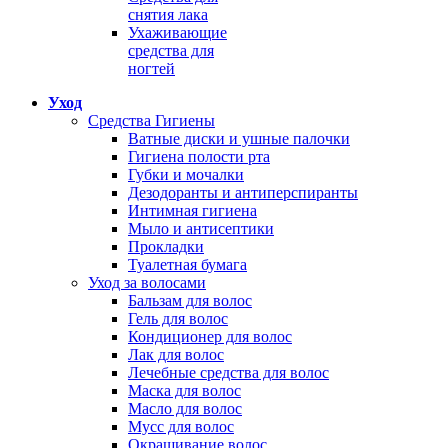
снятия лака
Ухаживающие
средства для
ногтей
Уход
Средства Гигиены
Ватные диски и ушные палочки
Гигиена полости рта
Губки и мочалки
Дезодоранты и антиперспиранты
Интимная гигиена
Мыло и антисептики
Прокладки
Туалетная бумага
Уход за волосами
Бальзам для волос
Гель для волос
Кондиционер для волос
Лак для волос
Лечебные средства для волос
Маска для волос
Масло для волос
Мусс для волос
Окрашивание волос