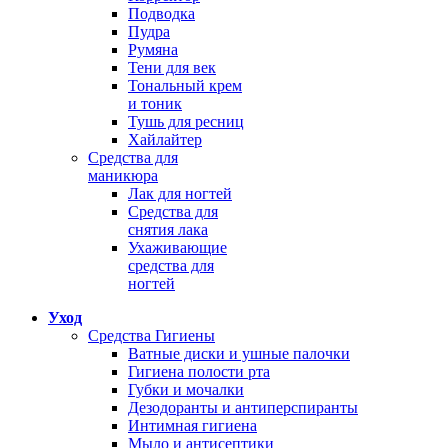
Подводка
Пудра
Румяна
Тени для век
Тональный крем
и тоник
Тушь для ресниц
Хайлайтер
Средства для
маникюра
Лак для ногтей
Средства для
снятия лака
Ухаживающие
средства для
ногтей
Уход
Средства Гигиены
Ватные диски и ушные палочки
Гигиена полости рта
Губки и мочалки
Дезодоранты и антиперспиранты
Интимная гигиена
Мыло и антисептики