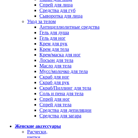
Спрей для лица
Средства для губ
Сыворотка для лица
Уход за телом
Антицеллюлитные средства
Гель для душа
Гель для ног
Крем для рук
Крем для тела
Крем/маска для ног
Лосьон для тела
Масло для тела
Мусс/молочко для тела
Скраб для ног
Скраб для рук
Скраб/Пиллинг для тела
Соль и пена для тела
Спрей для ног
Спрей для тела
Средства для депиляции
Средства для загара
Женские аксессуары
Расчески,
щетки,