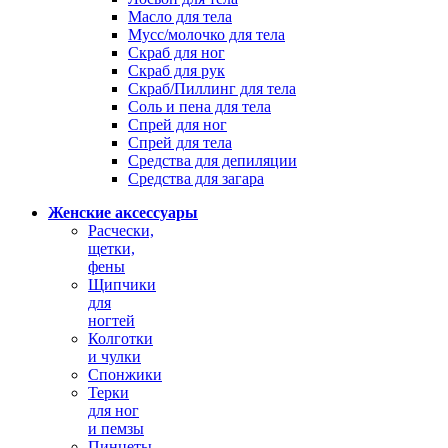
Масло для тела
Мусс/молочко для тела
Скраб для ног
Скраб для рук
Скраб/Пиллинг для тела
Соль и пена для тела
Спрей для ног
Спрей для тела
Средства для депиляции
Средства для загара
Женские аксессуары
Расчески,
щетки,
фены
Щипчики
для
ногтей
Колготки
и чулки
Спонжики
Терки
для ног
и пемзы
Пинцеты