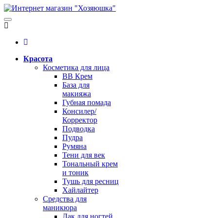
Красота
Косметика для лица
BB Крем
База для
макияжа
Губная помада
Консилер/
Корректор
Подводка
Пудра
Румяна
Тени для век
Тональный крем
и тоник
Тушь для ресниц
Хайлайтер
Средства для
маникюра
Лак для ногтей