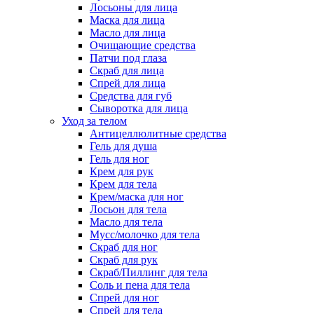
Лосьоны для лица
Маска для лица
Масло для лица
Очищающие средства
Патчи под глаза
Скраб для лица
Спрей для лица
Средства для губ
Сыворотка для лица
Уход за телом
Антицеллюлитные средства
Гель для душа
Гель для ног
Крем для рук
Крем для тела
Крем/маска для ног
Лосьон для тела
Масло для тела
Мусс/молочко для тела
Скраб для ног
Скраб для рук
Скраб/Пиллинг для тела
Соль и пена для тела
Спрей для ног
Спрей для тела