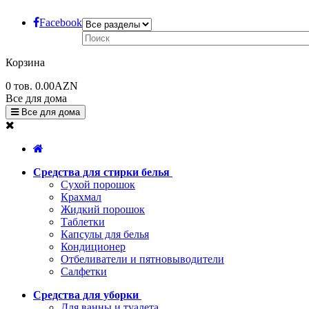
Facebook
Корзина
0
тов.
0.00AZN
Все для дома
Все для дома
Средства для стирки белья
Сухой порошок
Крахмал
Жидкий порошок
Таблетки
Капсулы для белья
Кондиционер
Отбеливатели и пятновыводители
Салфетки
Средства для уборки
Для ванны и туалета