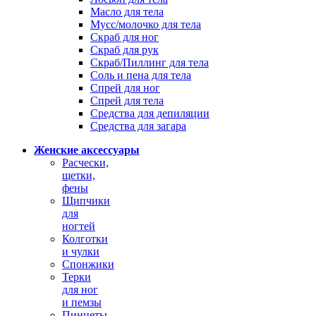
Масло для тела
Мусс/молочко для тела
Скраб для ног
Скраб для рук
Скраб/Пиллинг для тела
Соль и пена для тела
Спрей для ног
Спрей для тела
Средства для депиляции
Средства для загара
Женские аксессуары
Расчески,
щетки,
фены
Щипчики
для
ногтей
Колготки
и чулки
Спонжики
Терки
для ног
и пемзы
Пинцеты