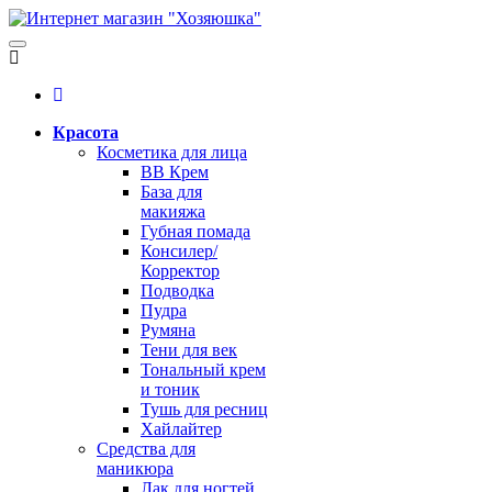
Красота
Косметика для лица
BB Крем
База для
макияжа
Губная помада
Консилер/
Корректор
Подводка
Пудра
Румяна
Тени для век
Тональный крем
и тоник
Тушь для ресниц
Хайлайтер
Средства для
маникюра
Лак для ногтей