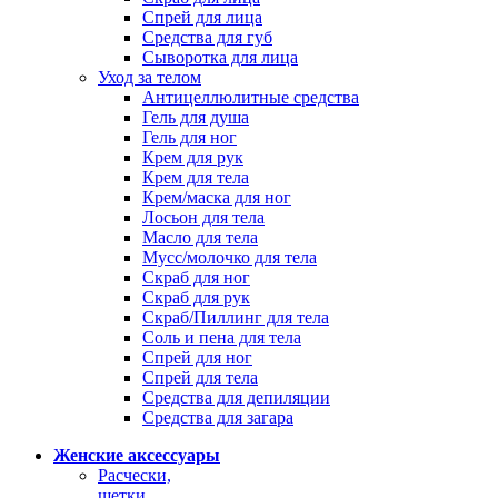
Спрей для лица
Средства для губ
Сыворотка для лица
Уход за телом
Антицеллюлитные средства
Гель для душа
Гель для ног
Крем для рук
Крем для тела
Крем/маска для ног
Лосьон для тела
Масло для тела
Мусс/молочко для тела
Скраб для ног
Скраб для рук
Скраб/Пиллинг для тела
Соль и пена для тела
Спрей для ног
Спрей для тела
Средства для депиляции
Средства для загара
Женские аксессуары
Расчески,
щетки,