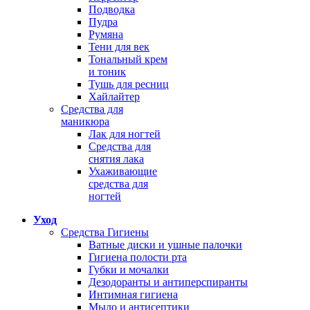
Подводка
Пудра
Румяна
Тени для век
Тональный крем
и тоник
Тушь для ресниц
Хайлайтер
Средства для
маникюра
Лак для ногтей
Средства для
снятия лака
Ухаживающие
средства для
ногтей
Уход
Средства Гигиены
Ватные диски и ушные палочки
Гигиена полости рта
Губки и мочалки
Дезодоранты и антиперспиранты
Интимная гигиена
Мыло и антисептики