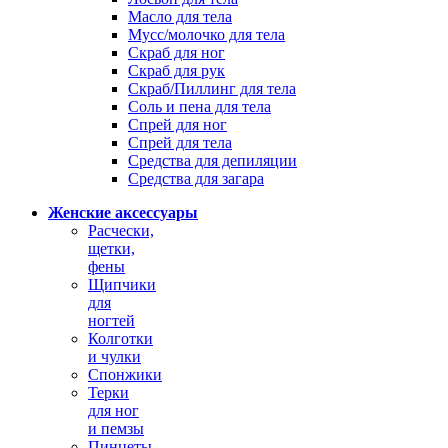
Масло для тела
Мусс/молочко для тела
Скраб для ног
Скраб для рук
Скраб/Пиллинг для тела
Соль и пена для тела
Спрей для ног
Спрей для тела
Средства для депиляции
Средства для загара
Женские аксессуары
Расчески,
щетки,
фены
Щипчики
для
ногтей
Колготки
и чулки
Спонжики
Терки
для ног
и пемзы
Пинцеты