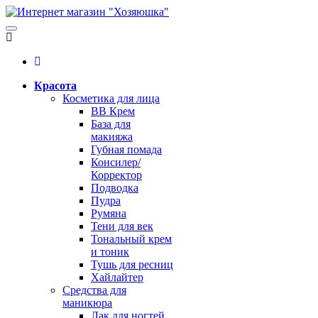
Красота
Косметика для лица
BB Крем
База для
макияжа
Губная помада
Консилер/
Корректор
Подводка
Пудра
Румяна
Тени для век
Тональный крем
и тоник
Тушь для ресниц
Хайлайтер
Средства для
маникюра
Лак для ногтей