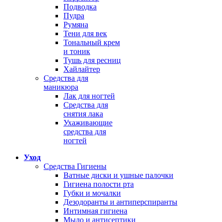
Подводка
Пудра
Румяна
Тени для век
Тональный крем
и тоник
Тушь для ресниц
Хайлайтер
Средства для
маникюра
Лак для ногтей
Средства для
снятия лака
Ухаживающие
средства для
ногтей
Уход
Средства Гигиены
Ватные диски и ушные палочки
Гигиена полости рта
Губки и мочалки
Дезодоранты и антиперспиранты
Интимная гигиена
Мыло и антисептики