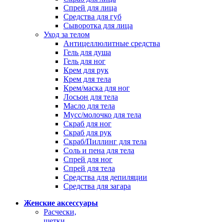
Спрей для лица
Средства для губ
Сыворотка для лица
Уход за телом
Антицеллюлитные средства
Гель для душа
Гель для ног
Крем для рук
Крем для тела
Крем/маска для ног
Лосьон для тела
Масло для тела
Мусс/молочко для тела
Скраб для ног
Скраб для рук
Скраб/Пиллинг для тела
Соль и пена для тела
Спрей для ног
Спрей для тела
Средства для депиляции
Средства для загара
Женские аксессуары
Расчески,
щетки,