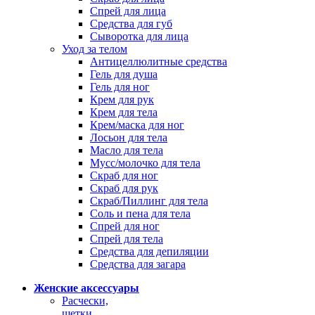
Спрей для лица
Средства для губ
Сыворотка для лица
Уход за телом
Антицеллюлитные средства
Гель для душа
Гель для ног
Крем для рук
Крем для тела
Крем/маска для ног
Лосьон для тела
Масло для тела
Мусс/молочко для тела
Скраб для ног
Скраб для рук
Скраб/Пиллинг для тела
Соль и пена для тела
Спрей для ног
Спрей для тела
Средства для депиляции
Средства для загара
Женские аксессуары
Расчески,
щетки,