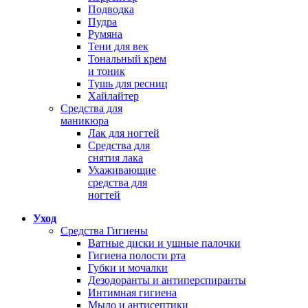
Подводка
Пудра
Румяна
Тени для век
Тональный крем
и тоник
Тушь для ресниц
Хайлайтер
Средства для
маникюра
Лак для ногтей
Средства для
снятия лака
Ухаживающие
средства для
ногтей
Уход
Средства Гигиены
Ватные диски и ушные палочки
Гигиена полости рта
Губки и мочалки
Дезодоранты и антиперспиранты
Интимная гигиена
Мыло и антисептики