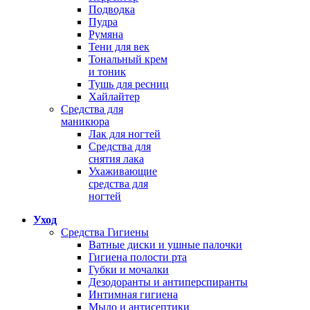
Подводка
Пудра
Румяна
Тени для век
Тональный крем
и тоник
Тушь для ресниц
Хайлайтер
Средства для
маникюра
Лак для ногтей
Средства для
снятия лака
Ухаживающие
средства для
ногтей
Уход
Средства Гигиены
Ватные диски и ушные палочки
Гигиена полости рта
Губки и мочалки
Дезодоранты и антиперспиранты
Интимная гигиена
Мыло и антисептики