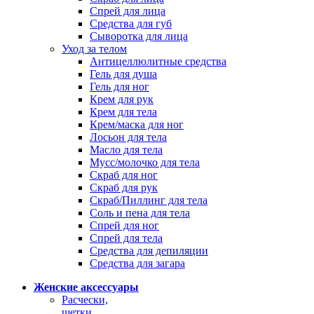
Спрей для лица
Средства для губ
Сыворотка для лица
Уход за телом
Антицеллюлитные средства
Гель для душа
Гель для ног
Крем для рук
Крем для тела
Крем/маска для ног
Лосьон для тела
Масло для тела
Мусс/молочко для тела
Скраб для ног
Скраб для рук
Скраб/Пиллинг для тела
Соль и пена для тела
Спрей для ног
Спрей для тела
Средства для депиляции
Средства для загара
Женские аксессуары
Расчески,
щетки,