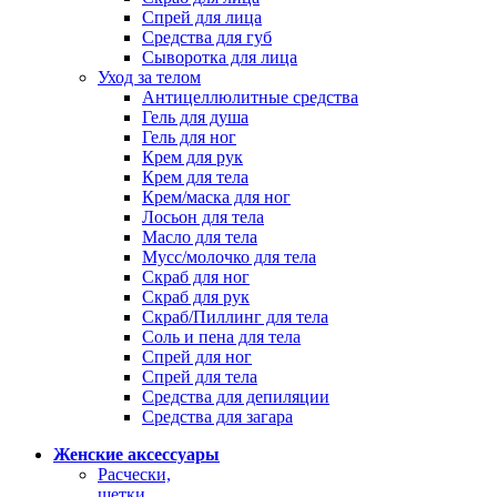
Спрей для лица
Средства для губ
Сыворотка для лица
Уход за телом
Антицеллюлитные средства
Гель для душа
Гель для ног
Крем для рук
Крем для тела
Крем/маска для ног
Лосьон для тела
Масло для тела
Мусс/молочко для тела
Скраб для ног
Скраб для рук
Скраб/Пиллинг для тела
Соль и пена для тела
Спрей для ног
Спрей для тела
Средства для депиляции
Средства для загара
Женские аксессуары
Расчески,
щетки,