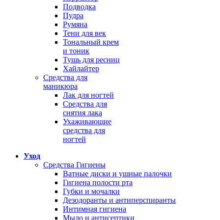
Подводка
Пудра
Румяна
Тени для век
Тональный крем
и тоник
Тушь для ресниц
Хайлайтер
Средства для
маникюра
Лак для ногтей
Средства для
снятия лака
Ухаживающие
средства для
ногтей
Уход
Средства Гигиены
Ватные диски и ушные палочки
Гигиена полости рта
Губки и мочалки
Дезодоранты и антиперспиранты
Интимная гигиена
Мыло и антисептики