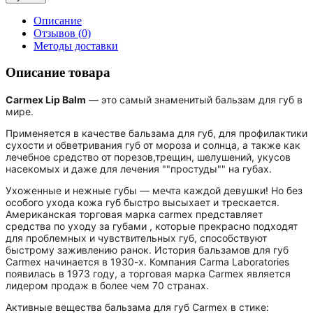
Описание
Отзывов (0)
Методы доставки
Описание товара
Carmex Lip Balm
— это самый знаменитый бальзам для губ в
мире.
Применяется в качестве бальзама для губ, для профилактики
сухости и обветривания губ от мороза и солнца, а также как
лечебное средство от порезов,трещин, шелушений, укусов
насекомых и даже для лечения ""простуды"" на губах.
Ухоженные и нежные губы — мечта каждой девушки! Но без
особого ухода кожа губ быстро высыхает и трескается.
Американская торговая марка carmex представляет
средства по уходу за губами , которые прекрасно подходят
для проблемных и чувствительных губ, способствуют
быстрому заживлению ранок. История бальзамов для губ
Carmex начинается в 1930-х. Компания Carma Laboratories
появилась в 1973 году, а торговая марка Carmex является
лидером продаж в более чем 70 странах.
Активные вещества бальзама для губ Carmex в стике: