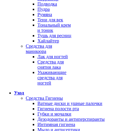
Подводка
Пудра
Румяна
Тени для век
Тональный крем
и тоник
Тушь для ресниц
Хайлайтер
Средства для
маникюра
Лак для ногтей
Средства для
снятия лака
Ухаживающие
средства для
ногтей
Уход
Средства Гигиены
Ватные диски и ушные палочки
Гигиена полости рта
Губки и мочалки
Дезодоранты и антиперспиранты
Интимная гигиена
Мыло и антисептики