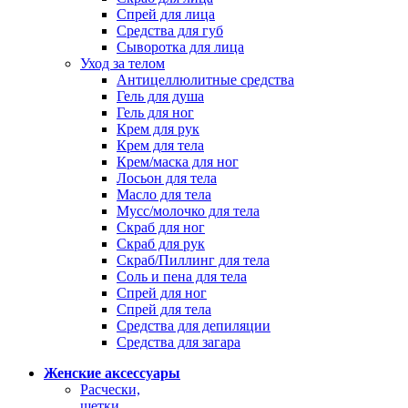
Спрей для лица
Средства для губ
Сыворотка для лица
Уход за телом
Антицеллюлитные средства
Гель для душа
Гель для ног
Крем для рук
Крем для тела
Крем/маска для ног
Лосьон для тела
Масло для тела
Мусс/молочко для тела
Скраб для ног
Скраб для рук
Скраб/Пиллинг для тела
Соль и пена для тела
Спрей для ног
Спрей для тела
Средства для депиляции
Средства для загара
Женские аксессуары
Расчески,
щетки,