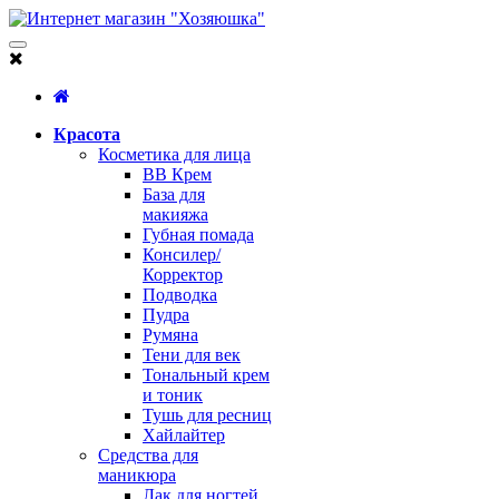
Красота
Косметика для лица
BB Крем
База для
макияжа
Губная помада
Консилер/
Корректор
Подводка
Пудра
Румяна
Тени для век
Тональный крем
и тоник
Тушь для ресниц
Хайлайтер
Средства для
маникюра
Лак для ногтей