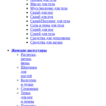
Масло для тела
Мусс/молочко для тела
Скраб для ног
Скраб для рук
Скраб/Пиллинг для тела
Соль и пена для тела
Спрей для ног
Спрей для тела
Средства для депиляции
Средства для загара
Женские аксессуары
Расчески,
щетки,
фены
Щипчики
для
ногтей
Колготки
и чулки
Спонжики
Терки
для ног
и пемзы
Пинцеты