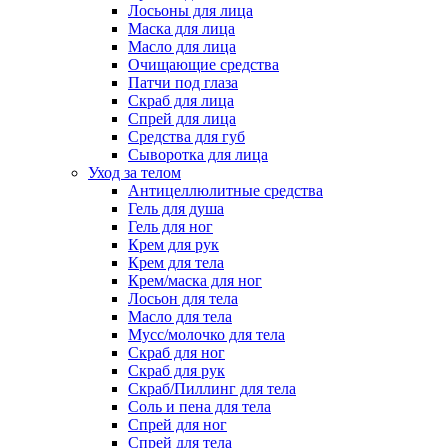
Лосьоны для лица
Маска для лица
Масло для лица
Очищающие средства
Патчи под глаза
Скраб для лица
Спрей для лица
Средства для губ
Сыворотка для лица
Уход за телом
Антицеллюлитные средства
Гель для душа
Гель для ног
Крем для рук
Крем для тела
Крем/маска для ног
Лосьон для тела
Масло для тела
Мусс/молочко для тела
Скраб для ног
Скраб для рук
Скраб/Пиллинг для тела
Соль и пена для тела
Спрей для ног
Спрей для тела