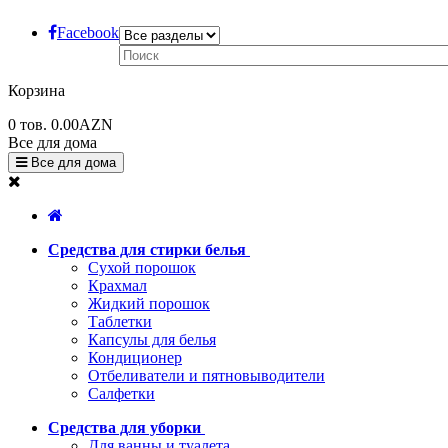
Facebook
Корзина
0
тов.
0.00AZN
Все для дома
Все для дома
Средства для стирки белья
Сухой порошок
Крахмал
Жидкий порошок
Таблетки
Капсулы для белья
Кондиционер
Отбеливатели и пятновыводители
Салфетки
Средства для уборки
Для ванны и туалета