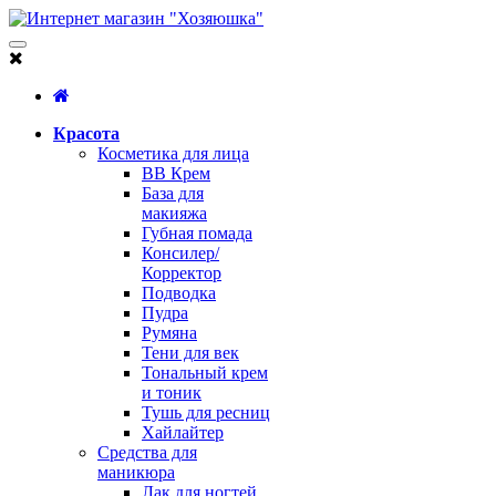
Красота
Косметика для лица
BB Крем
База для
макияжа
Губная помада
Консилер/
Корректор
Подводка
Пудра
Румяна
Тени для век
Тональный крем
и тоник
Тушь для ресниц
Хайлайтер
Средства для
маникюра
Лак для ногтей