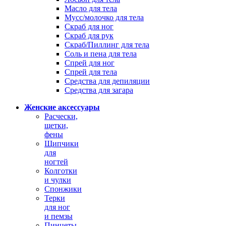
Масло для тела
Мусс/молочко для тела
Скраб для ног
Скраб для рук
Скраб/Пиллинг для тела
Соль и пена для тела
Спрей для ног
Спрей для тела
Средства для депиляции
Средства для загара
Женские аксессуары
Расчески,
щетки,
фены
Щипчики
для
ногтей
Колготки
и чулки
Спонжики
Терки
для ног
и пемзы
Пинцеты