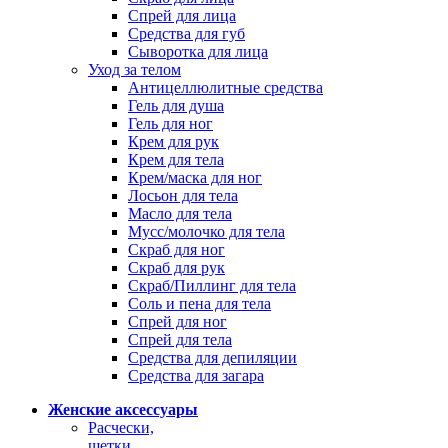
Спрей для лица
Средства для губ
Сыворотка для лица
Уход за телом
Антицеллюлитные средства
Гель для душа
Гель для ног
Крем для рук
Крем для тела
Крем/маска для ног
Лосьон для тела
Масло для тела
Мусс/молочко для тела
Скраб для ног
Скраб для рук
Скраб/Пиллинг для тела
Соль и пена для тела
Спрей для ног
Спрей для тела
Средства для депиляции
Средства для загара
Женские аксессуары
Расчески,
щетки,