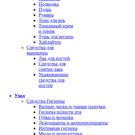
Подводка
Пудра
Румяна
Тени для век
Тональный крем
и тоник
Тушь для ресниц
Хайлайтер
Средства для
маникюра
Лак для ногтей
Средства для
снятия лака
Ухаживающие
средства для
ногтей
Уход
Средства Гигиены
Ватные диски и ушные палочки
Гигиена полости рта
Губки и мочалки
Дезодоранты и антиперспиранты
Интимная гигиена
Мыло и антисептики