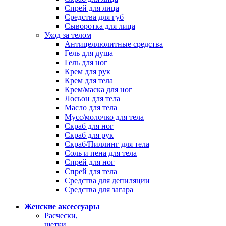
Спрей для лица
Средства для губ
Сыворотка для лица
Уход за телом
Антицеллюлитные средства
Гель для душа
Гель для ног
Крем для рук
Крем для тела
Крем/маска для ног
Лосьон для тела
Масло для тела
Мусс/молочко для тела
Скраб для ног
Скраб для рук
Скраб/Пиллинг для тела
Соль и пена для тела
Спрей для ног
Спрей для тела
Средства для депиляции
Средства для загара
Женские аксессуары
Расчески,
щетки,