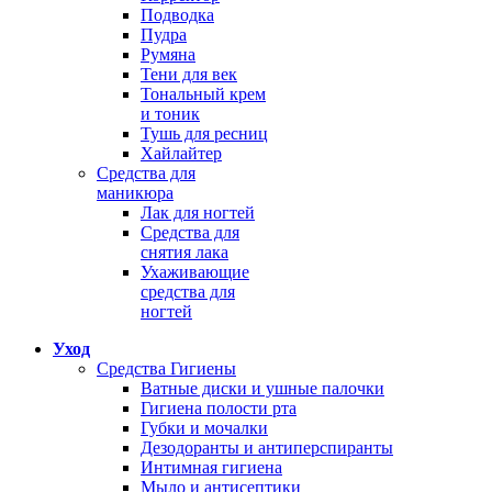
Подводка
Пудра
Румяна
Тени для век
Тональный крем
и тоник
Тушь для ресниц
Хайлайтер
Средства для
маникюра
Лак для ногтей
Средства для
снятия лака
Ухаживающие
средства для
ногтей
Уход
Средства Гигиены
Ватные диски и ушные палочки
Гигиена полости рта
Губки и мочалки
Дезодоранты и антиперспиранты
Интимная гигиена
Мыло и антисептики