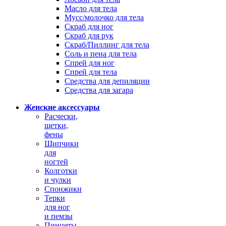
Масло для тела
Мусс/молочко для тела
Скраб для ног
Скраб для рук
Скраб/Пиллинг для тела
Соль и пена для тела
Спрей для ног
Спрей для тела
Средства для депиляции
Средства для загара
Женские аксессуары
Расчески,
щетки,
фены
Щипчики
для
ногтей
Колготки
и чулки
Спонжики
Терки
для ног
и пемзы
Пинцеты