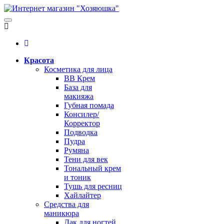
Красота
Косметика для лица
BB Крем
База для
макияжа
Губная помада
Консилер/
Корректор
Подводка
Пудра
Румяна
Тени для век
Тональный крем
и тоник
Тушь для ресниц
Хайлайтер
Средства для
маникюра
Лак для ногтей