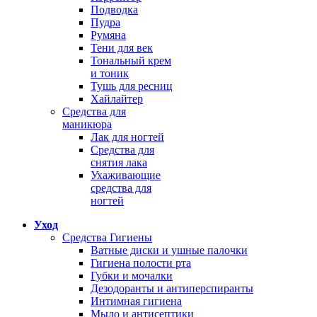
Подводка
Пудра
Румяна
Тени для век
Тональный крем
и тоник
Тушь для ресниц
Хайлайтер
Средства для
маникюра
Лак для ногтей
Средства для
снятия лака
Ухаживающие
средства для
ногтей
Уход
Средства Гигиены
Ватные диски и ушные палочки
Гигиена полости рта
Губки и мочалки
Дезодоранты и антиперспиранты
Интимная гигиена
Мыло и антисептики