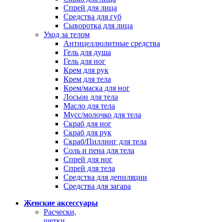
Спрей для лица
Средства для губ
Сыворотка для лица
Уход за телом
Антицеллюлитные средства
Гель для душа
Гель для ног
Крем для рук
Крем для тела
Крем/маска для ног
Лосьон для тела
Масло для тела
Мусс/молочко для тела
Скраб для ног
Скраб для рук
Скраб/Пиллинг для тела
Соль и пена для тела
Спрей для ног
Спрей для тела
Средства для депиляции
Средства для загара
Женские аксессуары
Расчески,
щетки,