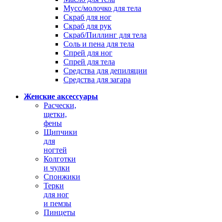
Мусс/молочко для тела
Скраб для ног
Скраб для рук
Скраб/Пиллинг для тела
Соль и пена для тела
Спрей для ног
Спрей для тела
Средства для депиляции
Средства для загара
Женские аксессуары
Расчески,
щетки,
фены
Щипчики
для
ногтей
Колготки
и чулки
Спонжики
Терки
для ног
и пемзы
Пинцеты