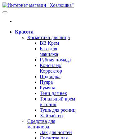
Красота
Косметика для лица
BB Крем
База для
макияжа
Губная помада
Консилер/
Корректор
Подводка
Пудра
Румяна
Тени для век
Тональный крем
и тоник
Тушь для ресниц
Хайлайтер
Средства для
маникюра
Лак для ногтей
Средства для