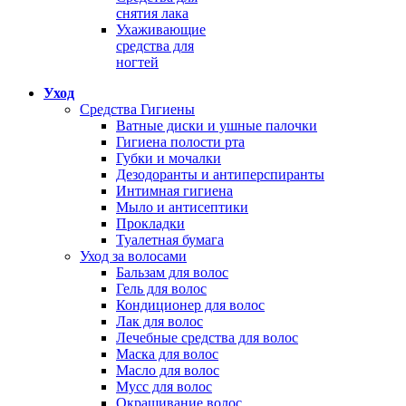
снятия лака
Ухаживающие
средства для
ногтей
Уход
Средства Гигиены
Ватные диски и ушные палочки
Гигиена полости рта
Губки и мочалки
Дезодоранты и антиперспиранты
Интимная гигиена
Мыло и антисептики
Прокладки
Туалетная бумага
Уход за волосами
Бальзам для волос
Гель для волос
Кондиционер для волос
Лак для волос
Лечебные средства для волос
Маска для волос
Масло для волос
Мусс для волос
Окрашивание волос