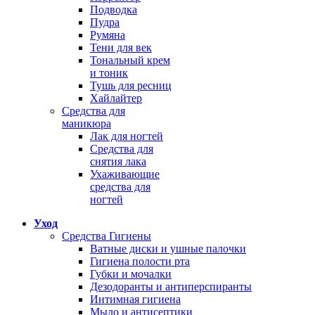
Подводка
Пудра
Румяна
Тени для век
Тональный крем
и тоник
Тушь для ресниц
Хайлайтер
Средства для
маникюра
Лак для ногтей
Средства для
снятия лака
Ухаживающие
средства для
ногтей
Уход
Средства Гигиены
Ватные диски и ушные палочки
Гигиена полости рта
Губки и мочалки
Дезодоранты и антиперспиранты
Интимная гигиена
Мыло и антисептики