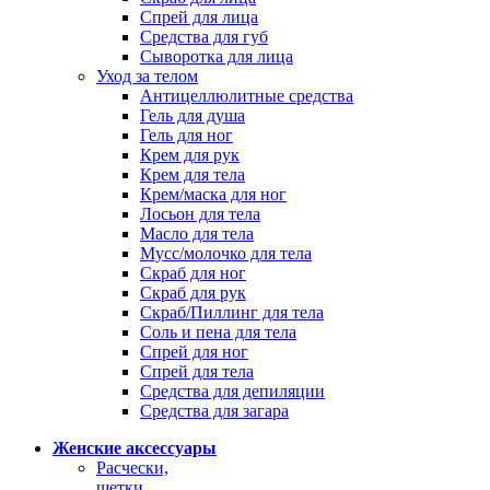
Спрей для лица
Средства для губ
Сыворотка для лица
Уход за телом
Антицеллюлитные средства
Гель для душа
Гель для ног
Крем для рук
Крем для тела
Крем/маска для ног
Лосьон для тела
Масло для тела
Мусс/молочко для тела
Скраб для ног
Скраб для рук
Скраб/Пиллинг для тела
Соль и пена для тела
Спрей для ног
Спрей для тела
Средства для депиляции
Средства для загара
Женские аксессуары
Расчески,
щетки,