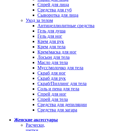
Спрей для лица
Средства для губ
Сыворотка для лица
Уход за телом
Антицеллюлитные средства
Гель для душа
Гель для ног
Крем для рук
Крем для тела
Крем/маска для ног
Лосьон для тела
Масло для тела
Мусс/молочко для тела
Скраб для ног
Скраб для рук
Скраб/Пиллинг для тела
Соль и пена для тела
Спрей для ног
Спрей для тела
Средства для депиляции
Средства для загара
Женские аксессуары
Расчески,
щетки,