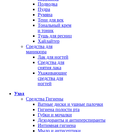
Подводка
Пудра
Румяна
Тени для век
Тональный крем
и тоник
Тушь для ресниц
Хайлайтер
Средства для
маникюра
Лак для ногтей
Средства для
снятия лака
Ухаживающие
средства для
ногтей
Уход
Средства Гигиены
Ватные диски и ушные палочки
Гигиена полости рта
Губки и мочалки
Дезодоранты и антиперспиранты
Интимная гигиена
Мыло и антисептики