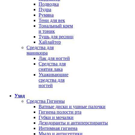
Подводка
Пудра
Румяна
Тени для век
Тональный крем
и тоник
Тушь для ресниц
Хайлайтер
Средства для
маникюра
Лак для ногтей
Средства для
снятия лака
Ухаживающие
средства для
ногтей
Уход
Средства Гигиены
Ватные диски и ушные палочки
Гигиена полости рта
Губки и мочалки
Дезодоранты и антиперспиранты
Интимная гигиена
Мыло и антисептики