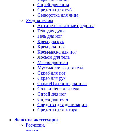
Спрей для лица
Средства для губ
Сыворотка для лица
Уход за телом
Антицеллюлитные средства
Гель для душа
Гель для ног
Крем для рук
Крем для тела
Крем/маска для ног
Лосьон для тела
Масло для тела
Мусс/молочко для тела
Скраб для ног
Скраб для рук
Скраб/Пиллинг для тела
Соль и пена для тела
Спрей для ног
Спрей для тела
Средства для депиляции
Средства для загара
Женские аксессуары
Расчески,
щетки,