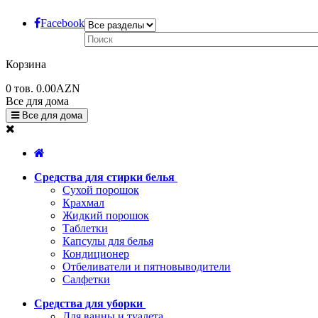
Facebook
Корзина
0
тов.
0.00AZN
Все для дома
Все для дома
Средства для стирки белья
Сухой порошок
Крахмал
Жидкий порошок
Таблетки
Капсулы для белья
Кондиционер
Отбеливатели и пятновыводители
Салфетки
Средства для уборки
Для ванны и туалета