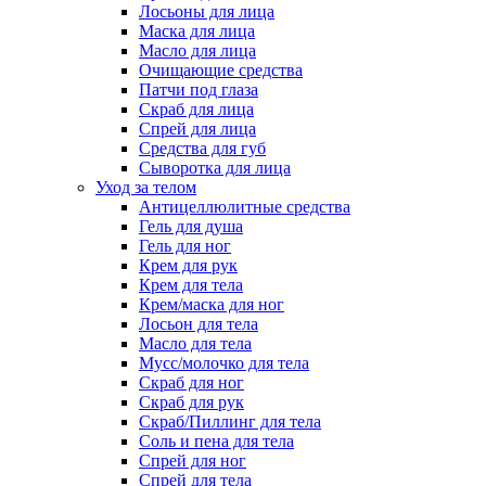
Лосьоны для лица
Маска для лица
Масло для лица
Очищающие средства
Патчи под глаза
Скраб для лица
Спрей для лица
Средства для губ
Сыворотка для лица
Уход за телом
Антицеллюлитные средства
Гель для душа
Гель для ног
Крем для рук
Крем для тела
Крем/маска для ног
Лосьон для тела
Масло для тела
Мусс/молочко для тела
Скраб для ног
Скраб для рук
Скраб/Пиллинг для тела
Соль и пена для тела
Спрей для ног
Спрей для тела