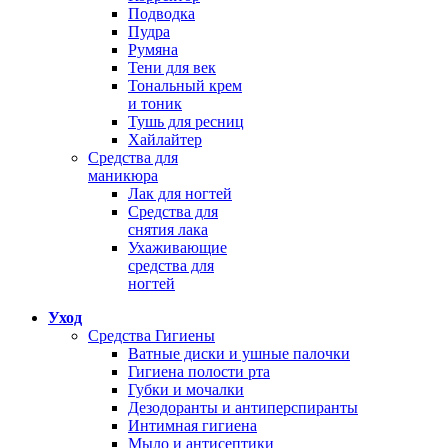
Подводка
Пудра
Румяна
Тени для век
Тональный крем
и тоник
Тушь для ресниц
Хайлайтер
Средства для
маникюра
Лак для ногтей
Средства для
снятия лака
Ухаживающие
средства для
ногтей
Уход
Средства Гигиены
Ватные диски и ушные палочки
Гигиена полости рта
Губки и мочалки
Дезодоранты и антиперспиранты
Интимная гигиена
Мыло и антисептики