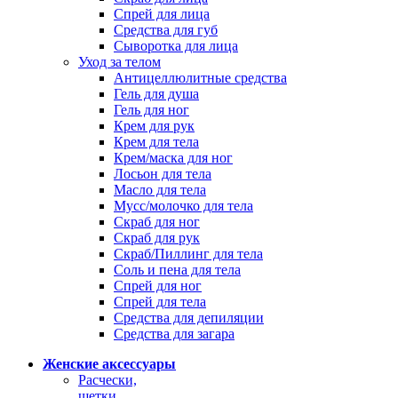
Спрей для лица
Средства для губ
Сыворотка для лица
Уход за телом
Антицеллюлитные средства
Гель для душа
Гель для ног
Крем для рук
Крем для тела
Крем/маска для ног
Лосьон для тела
Масло для тела
Мусс/молочко для тела
Скраб для ног
Скраб для рук
Скраб/Пиллинг для тела
Соль и пена для тела
Спрей для ног
Спрей для тела
Средства для депиляции
Средства для загара
Женские аксессуары
Расчески,
щетки,